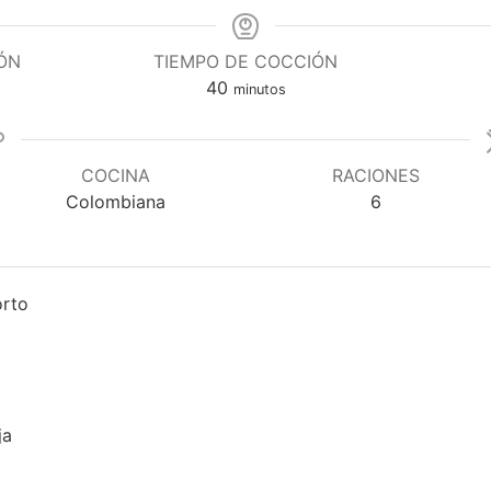
ÓN
TIEMPO DE COCCIÓN
minutos
40
minutos
COCINA
RACIONES
Colombiana
6
orto
ja