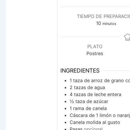
TIEMPO DE PREPARACI
minutos
10
minutos
PLATO
Postres
INGREDIENTES
1
taza
de arroz de grano c
2
tazas
de agua
4
tazas
de leche entera
½
taza
de azúcar
1
rama de canela
Cáscara de 1 limón o naran
Canela molida al gusto
Pasas
opcional