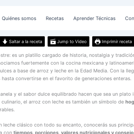
Quiénes somos
Recetas
Aprender Técnicas
Con
Saltar a la receta
Jump to Video
Imprimir receta
e: es un platillo cargado de historia, nostalgia y tradici
 asociamos fuertemente con la cocina mexicana y latinoamer
lces a base de arroz y leche en la Edad Media. Con la lleg
 hasta convertirse en el favorito de generaciones enteras.
anela y el sabor dulce equilibrado hacen que sea un plato 
culinario, el arroz con leche es también un símbolo de
hog
rables.
n leche clásico con todo su encanto, conocerás sus principa
ta con
tiempos, porciones, valores nutricionales y consejo