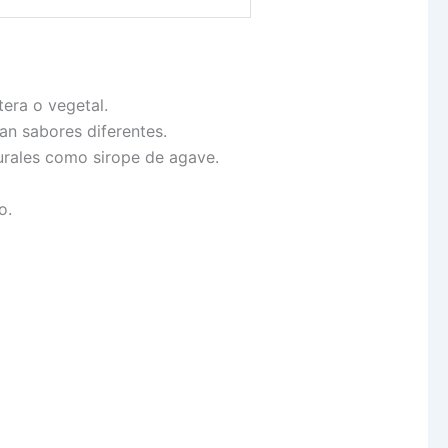
era o vegetal.
n sabores diferentes.
urales como sirope de agave.
o.