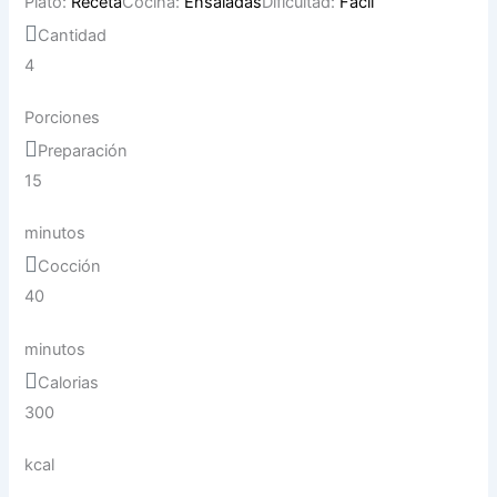
Plato:
Receta
Cocina:
Ensaladas
Dificultad:
Fácil
Cantidad
4
Porciones
Preparación
15
minutos
Cocción
40
minutos
Calorias
300
kcal