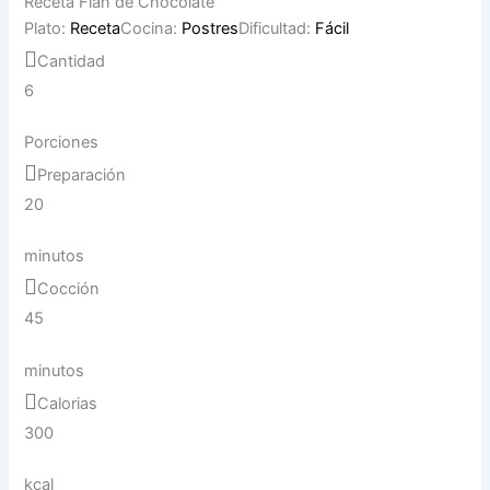
Receta Flan de Chocolate
Plato:
Receta
Cocina:
Postres
Dificultad:
Fácil
Cantidad
6
Porciones
Preparación
20
minutos
Cocción
45
minutos
Calorias
300
kcal