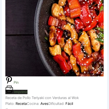
Pin
Imprimir
Receta de Pollo Teriyaki con Verduras al Wok
Plato:
Receta
Cocina:
Aves
Dificultad:
Fácil