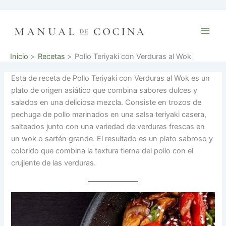
Ir
al
contenido
Inicio
Recetas
Pollo Teriyaki con Verduras al Wok
Esta de receta de Pollo Teriyaki con Verduras al Wok es un
plato de origen asiático que combina sabores dulces y
salados en una deliciosa mezcla. Consiste en trozos de
pechuga de pollo marinados en una salsa teriyaki casera,
salteados junto con una variedad de verduras frescas en
un wok o sartén grande. El resultado es un plato sabroso y
colorido que combina la textura tierna del pollo con el
crujiente de las verduras.