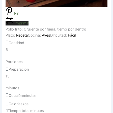
Pin
Imprimir
Pollo frito: Crujiente por fuera, tierno por dentro
Plato:
Receta
Cocina:
Aves
Dificultad:
Fácil
Cantidad
6
Porciones
Preparación
15
minutos
Cocción
minutes
Calorias
kcal
Tiempo total
minutes