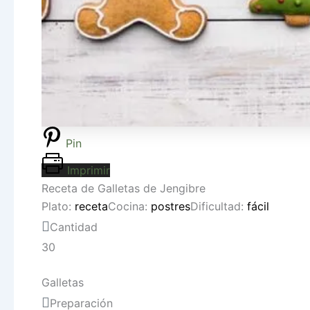
Pin
Imprimir
Receta de Galletas de Jengibre
Plato:
receta
Cocina:
postres
Dificultad:
fácil
Cantidad
30
Galletas
Preparación