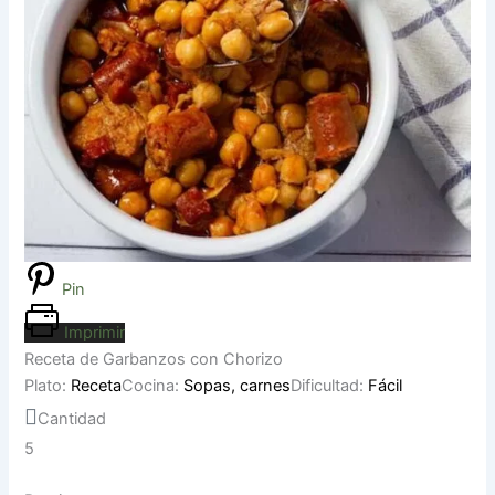
Pin
Imprimir
Receta de Garbanzos con Chorizo
Plato:
Receta
Cocina:
Sopas, carnes
Dificultad:
Fácil
Cantidad
5