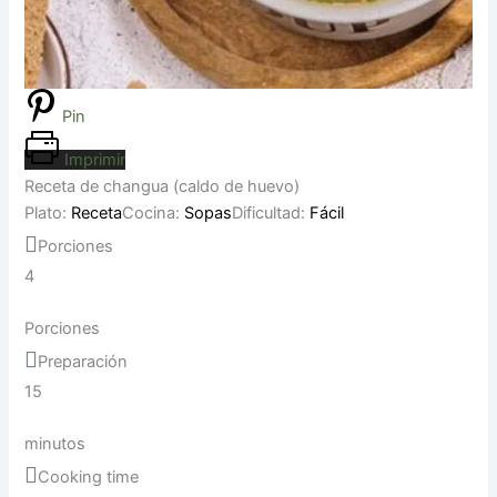
Pin
Imprimir
Receta de changua (caldo de huevo)
Plato:
Receta
Cocina:
Sopas
Dificultad:
Fácil
Porciones
4
Porciones
Preparación
15
minutos
Cooking time