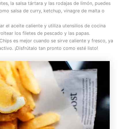
es, la salsa tártara y las rodajas de limón, puedes
omo salsa de curry, ketchup, vinagre de malta o
 el aceite caliente y utiliza utensilios de cocina
tear los filetes de pescado y las papas.
Chips es mejor cuando se sirve caliente y fresco, ya
activo. ¡Disfrútalo tan pronto como esté listo!