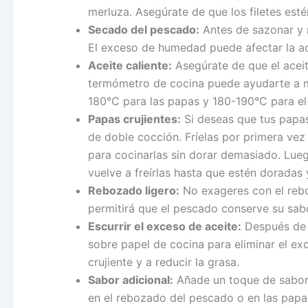
merluza. Asegúrate de que los filetes est
Secado del pescado:
Antes de sazonar y r
El exceso de humedad puede afectar la adhe
Aceite caliente:
Asegúrate de que el aceite
termómetro de cocina puede ayudarte a m
180°C para las papas y 180-190°C para el
Papas crujientes:
Si deseas que tus papas
de doble cocción. Fríelas por primera ve
para cocinarlas sin dorar demasiado. Lueg
vuelve a freírlas hasta que estén doradas y
Rebozado ligero:
No exageres con el rebo
permitirá que el pescado conserve su sabo
Escurrir el exceso de aceite:
Después de f
sobre papel de cocina para eliminar el ex
crujiente y a reducir la grasa.
Sabor adicional:
Añade un toque de sabor 
en el rebozado del pescado o en las papas