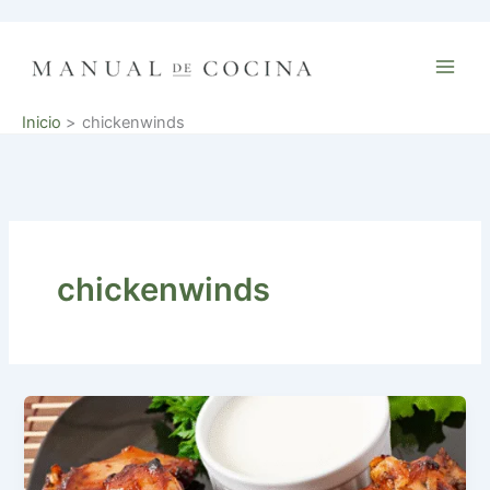
Ir
al
contenido
Inicio
chickenwinds
chickenwinds